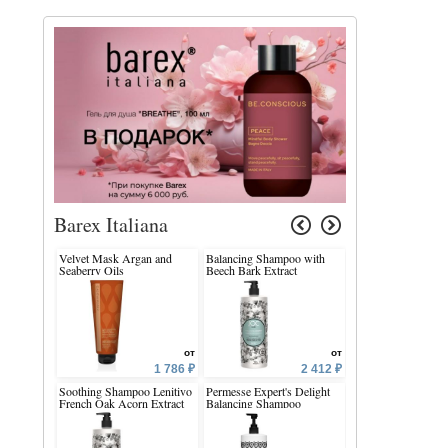
Barex Italiana
Velvet Mask Argan and
Balancing Shampoo with
Emulsione Ossidan
Seaberry Oils
Beech Bark Extract
от
от
1 786 ₽
2 412 ₽
Soothing Shampoo Lenitivo
Permesse Expert's Delight
Re-Power Shampoo
French Oak Acorn Extract
Balancing Shampoo
Hazel Leaf Extract