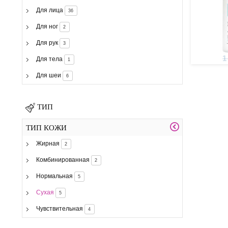
Для лица
36
Для ног
2
Для рук
3
1
Для тела
1
Для шеи
6
ТИП
ТИП КОЖИ
Жирная
2
Комбинированная
2
Нормальная
5
Сухая
5
Чувствительная
4