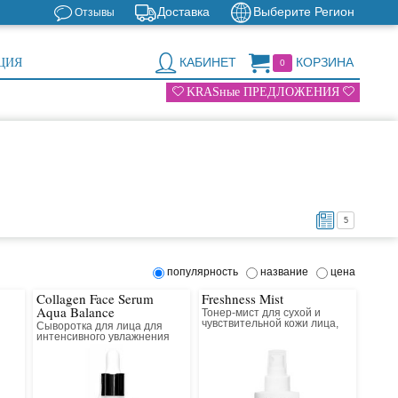
Доставка
Выберите Регион
Отзывы
КАБИНЕТ
КОРЗИНА
ЦИЯ
0
KRASные ПРЕДЛОЖЕНИЯ
5
популярность
название
цена
Collagen Face Serum
Freshness Mist
Aqua Balance
Тонер-мист для сухой и
чувствительной кожи лица,
Сыворотка для лица для
шеи и зоны декольте
интенсивного увлажнения