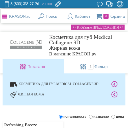
8 (800) 333-27-26
с 10:00
KRASON.ru
Поиск
Кабинет
Корзина
0
KRASные ПРЕДЛОЖЕНИЯ
Косметика для губ Medical
Collagene 3D
Жирная кожа
В магазине КРАСОН.ру
Показано
Фильтр
1
КОСМЕТИКА ДЛЯ ГУБ MEDICAL COLLAGENE 3D
ЖИРНАЯ КОЖА
популярность
название
цена
Refreshing Breeze