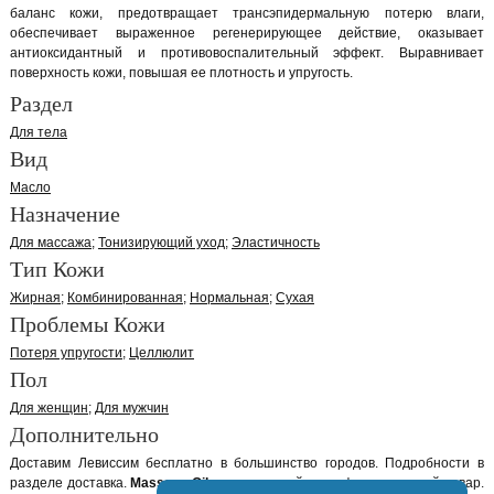
баланс кожи, предотвращает трансэпидермальную потерю влаги,
обеспечивает выраженное регенерирующее действие, оказывает
антиоксидантный и противовоспалительный эффект. Выравнивает
поверхность кожи, повышая ее плотность и упругость.
Раздел
Для тела
Вид
Масло
Назначение
Для массажа
Тонизирующий уход
Эластичность
Тип Кожи
Жирная
Комбинированная
Нормальная
Сухая
Проблемы Кожи
Потеря упругости
Целлюлит
Пол
Для женщин
Для мужчин
Дополнительно
Доставим Левиссим бесплатно в большинство городов. Подробности в
разделе доставка.
Massage Oil
оригинальный сертифицированный товар.