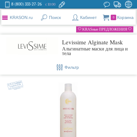
8 (800) 333-27-26
с 10:00
KRASON.ru
Поиск
Кабинет
Корзина
0
KRASные ПРЕДЛОЖЕНИЯ
Levissime Alginate Mask
Альгинатные маски для лица и
тела
Фильтр