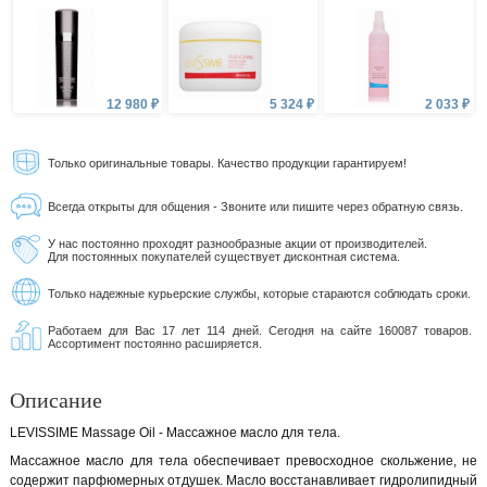
12 980 ₽
5 324 ₽
2 033 ₽
Только оригинальные товары. Качество продукции гарантируем!
Всегда открыты для общения - Звоните или пишите через обратную связь.
У нас постоянно проходят разнообразные акции от производителей.
Для постоянных покупателей существует дисконтная система.
Только надежные курьерские службы, которые стараются соблюдать сроки.
Работаем для Вас 17 лет 114 дней. Сегодня на сайте 160087 товаров.
Ассортимент постоянно расширяется.
Описание
LEVISSIME Massage Oil - Массажное масло для тела.
Массажное масло для тела обеспечивает превосходное скольжение, не
содержит парфюмерных отдушек. Масло восстанавливает гидролипидный