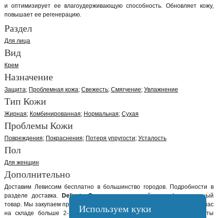
и оптимизирует ее влагоудерживающую способность. Обновляет кожу,
повышает ее регенерацию.
Раздел
Для лица
Вид
Крем
Назначение
Защита
Проблемная кожа
Свежесть
Смягчение
Увлажнение
Тип Кожи
Жирная
Комбинированная
Нормальная
Сухая
Проблемы Кожи
Повреждения
Покраснения
Потеря упругости
Усталость
Пол
Для женщин
Дополнительно
Доставим Левиссим бесплатно в большинство городов. Подробности в
разделе доставка.
Delicate Cream
оригинальный сертифицированный
товар. Мы закупаем продукцию Levissime так, что бы она не лежала у нас
Используем куки
на складе больше 2-х недель. Позвоните нам и наши консультанты