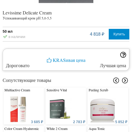
Levissime Delicate Cream
Успокаивающий крем рН 5,0-5,5
50 мл
4 818 ₽
Купить
в наличии
KRASивая цена
Дороговато
Лучшая цена
Сопутствующие товары
Multiactive Cream
Sensitive Vital
Peeling Scrub
3 685 ₽
2 783 ₽
5 852 ₽
Color Cream Hyaluronic
White 2 Cream
Aqua Tonic