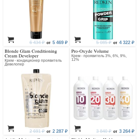
6 434 ₽
5 469 ₽
5 085 ₽
4 322 ₽
от
от
Blonde Glam Conditioning
Pro-Oxyde Volume
Cream Developer
Крем - проявитель 3%, 6%, 9%,
12%
Крем - кондиционер проявитель
Девелопер
2 691 ₽
2 287 ₽
3 840 ₽
3 264 ₽
от
от