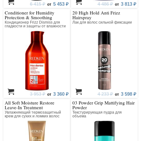
6 415 ₽
5 453 ₽
4 486 ₽
3 813 ₽
от
от
Conditioner for Humidity
20 High Hold Anti Frizz
Protection & Smoothing
Hairspray
Кондиционер Frizz Dismiss для
Лак для волос сильной фиксации
гладкости и защиты от влажности
3 953 ₽
3 360 ₽
4 233 ₽
3 598 ₽
от
от
All Soft Moisture Restore
03 Powder Grip Mattifying Hair
Leave-In Treatment
Powder
Увлажняющий термозащитный
Текстурирующая пудра для
крем для сухих и ломких волос
объема