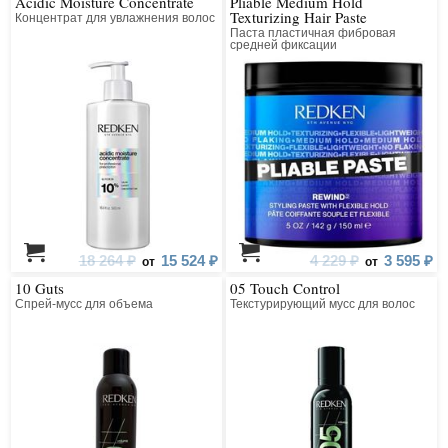
Acidic Moisture Concentrate
Pliable Medium Hold
Texturizing Hair Paste
Концентрат для увлажнения волос
Паста пластичная фибровая
средней фиксации
18 264 ₽
15 524 ₽
4 229 ₽
3 595 ₽
от
от
10 Guts
05 Touch Control
Спрей-мусс для объема
Текстурирующий мусс для волос