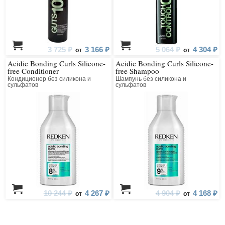
3 725 ₽
3 166 ₽
5 064 ₽
4 304 ₽
от
от
Acidic Bonding Curls Silicone-
Acidic Bonding Curls Silicone-
free Conditioner
free Shampoo
Кондиционер без силикона и
Шампунь без силикона и
сульфатов
сульфатов
10 244 ₽
4 267 ₽
4 904 ₽
4 168 ₽
от
от