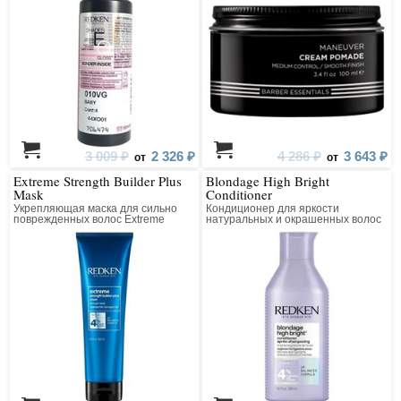
студий и салонов красоты выбирают эту марку, потому что уверены в её
надёжности и совершенстве.
3 009 ₽
2 326 ₽
4 286 ₽
3 643 ₽
от
от
Extreme Strength Builder Plus
Blondage High Bright
Mask
Conditioner
Укрепляющая маска для сильно
Кондиционер для яркости
поврежденных волос Extreme
натуральных и окрашенных волос
Reconstructor Plus