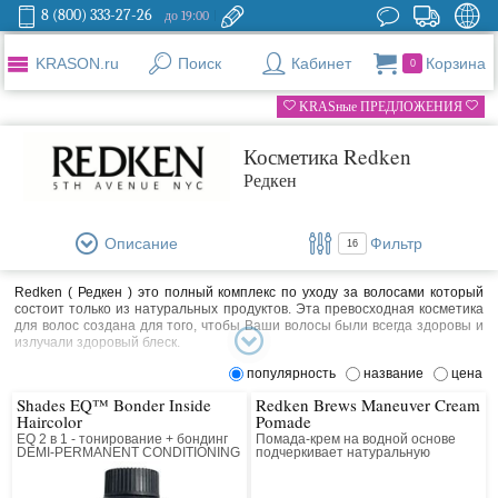
8 (800) 333-27-26
до 19:00
KRASON.ru
Поиск
Кабинет
Корзина
0
KRASные ПРЕДЛОЖЕНИЯ
Косметика Redken
Редкен
Описание
Фильтр
16
Redken ( Редкен ) это полный комплекс по уходу за волосами который
состоит только из натуральных продуктов. Эта превосходная косметика
для волос создана для того, чтобы Ваши волосы были всегда здоровы и
излучали здоровый блеск.
Redken - это профессиональные маски, бальзамы, средства для укладки
популярность
название
цена
и стайлинга. Различные лосьоны , спреи и краски и многое другое для
Shades EQ™ Bonder Inside
Redken Brews Maneuver Cream
ваших восхитительных волос.
Haircolor
Pomade
Для мужчин есть специальная линия косметики.
EQ 2 в 1 - тонирование + бондинг
Помада-крем на водной основе
DEMI-PERMANENT CONDITIONING
подчеркивает натуральную
Компания Redken разработала и запатентовала более 60 продуктов и
COLOR. Жидкий тонирующий
текстуру волос, не придавая
краситель с кислым уровнем pH
дополнительного блеска. Средняя
различных ингредиентов, которые используются по всему миру. Мастера
фиксация.