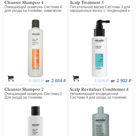
Cleanser Shampoo 4
Scalp Treatment 3
Очищающий шампунь Система 4
Питательная маска Система 3 для
для ухода за тонкими, химически
окрашенных волос с тенденцией к
обработанными волосами
истончению
(окрашенными); (заметно
редеющими)
5 083 ₽
2 684 ₽
3 225 ₽
2 902 ₽
от
от
Cleanser Shampoo 2
Scalp Revitaliser Conditoiner 4
Очищающий шампунь Система 2
Увлажняющий кондиционер
Для ухода за тонкими
Система 4 для ухода за тонкими,
натуральными волосами (для
химически обработанными
заметно редеющих волос)
волосами (окрашенными);
(заметно редеющими)