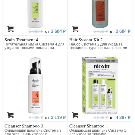
5 083 ₽
2 684 ₽
5 452 ₽
2 684 ₽
от
от
Scalp Treatment 4
Hair System Kit 2
Питательная маска Система 4 для
Набор Система 2 Для ухода за
ухода за тонкими, химически
тонкими натуральными волосами
обработанными волосами
(для заметно редеющих волос)
(окрашенными); (заметно
редеющими)
3 466 ₽
3 119 ₽
8 509 ₽
4 297 ₽
от
от
Cleanser Shampoo 3
Cleanser Shampoo 1
Очищающий шампунь Система 3
Очищающий шампунь Система 1
для окрашенных волос с
для ухода за тонкими,