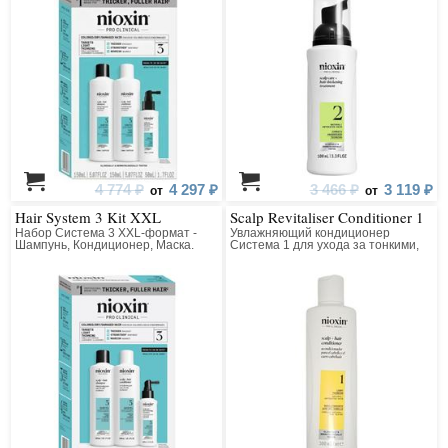
4 774 ₽
4 297 ₽
3 466 ₽
3 119 ₽
от
от
Hair System 3 Kit XXL
Scalp Revitaliser Conditioner 1
Набор Система 3 XXL-формат -
Увлажняющий кондиционер
Шампунь, Кондиционер, Маска.
Система 1 для ухода за тонкими,
Для окрашенных волос, склонных к
натуральными волосами
истончению