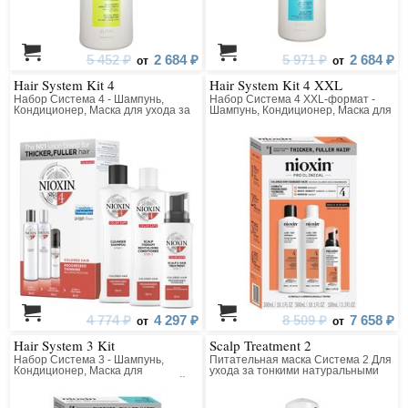
5 452 ₽
2 684 ₽
5 971 ₽
2 684 ₽
от
от
Hair System Kit 4
Hair System Kit 4 XXL
Набор Система 4 - Шампунь,
Набор Система 4 XXL-формат -
Кондиционер, Маска для ухода за
Шампунь, Кондиционер, Маска для
тонкими, химически
ухода за тонкими, химически
обработанными волосами
обработанными волосами
(окрашенными); (заметно
(окрашенными); (заметно
редеющими)
редеющими)
4 774 ₽
4 297 ₽
8 509 ₽
7 658 ₽
от
от
Hair System 3 Kit
Scalp Treatment 2
Набор Система 3 - Шампунь,
Питательная маска Система 2 Для
Кондиционер, Маска для
ухода за тонкими натуральными
окрашенных волос с тенденцией к
волосами (для заметно редеющих
истончению
волос)