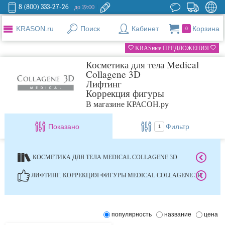
8 (800) 333-27-26
до 19:00
KRASON.ru
Поиск
Кабинет
Корзина
0
KRASные ПРЕДЛОЖЕНИЯ
Косметика для тела Medical
Collagene 3D
Лифтинг
Коррекция фигуры
В магазине КРАСОН.ру
Показано
Фильтр
1
КОСМЕТИКА ДЛЯ ТЕЛА MEDICAL COLLAGENE 3D
ЛИФТИНГ. КОРРЕКЦИЯ ФИГУРЫ MEDICAL COLLAGENE 3D
популярность
название
цена