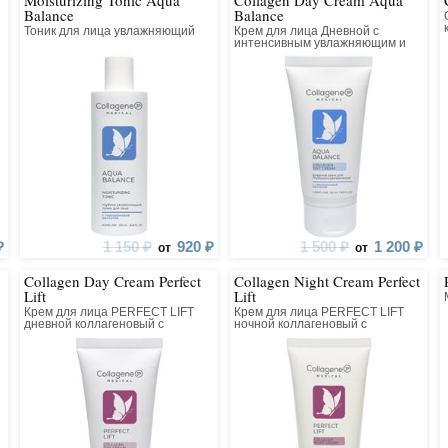
Moisturizing Tonic Aqua
Collagen Day Cream Aqua
мент средств для
Balance
Balance
Тоник для лица увлажняющий
Крем для лица Дневной с
ения полноценных
интенсивным увлажняющим и
ких процедур. В составе
лифтинг действием
 коллагеновые кремы,
и, биопластины, но и
ы для очищения кожи,
 альгинатные маски и
ополнительного ухода, а
ллагеновый гидрогель
применяющийся как в
ак и в дерматологии.
₽
1 150 ₽
920 ₽
1 500 ₽
1 200 ₽
от
от
 Medical Collagene 3D
вается на собственном
Collagen Day Cream Perfect
Collagen Night Cream Perfect
Lift
Lift
втическом заводе в
Крем для лица PERFECT LIFT
Крем для лица PERFECT LIFT
твии с международным
дневной коллагеновый с
ночной коллагеновый с
ом качества GMP, что
матриксилом
матриксилом
строгом контроле на всех
оизводства. Уникальные
ы созданы на основе
 научных достижений и
я высокой безопасностью