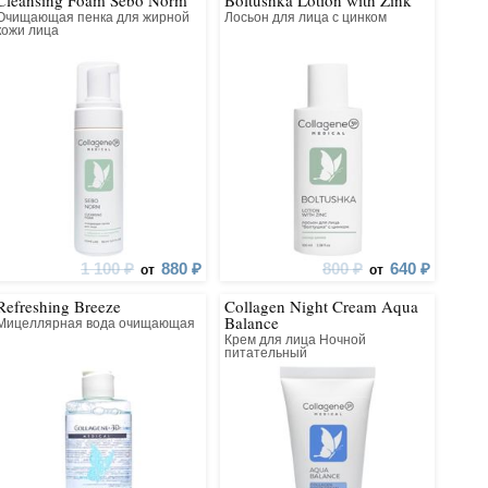
Cleansing Foam Sebo Norm
Boltushka Lotion with Zink
Очищающая пенка для жирной
Лосьон для лица с цинком
кожи лица
1 100 ₽
880 ₽
800 ₽
640 ₽
от
от
Refreshing Breeze
Collagen Night Cream Aqua
Balance
Мицеллярная вода очищающая
Крем для лица Ночной
питательный
восстанавливающий