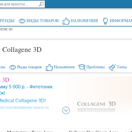
БРЕНДЫ
ВИДЫ ТОВАРОВ
НАЗНАЧЕНИЯ
ИНФОРМА
GENE 3D
 Collagene 3D
елы
Виды товаров
Назначения
Проблемы
Типы
e 3D
му 5 000 р. - Фитотоник
ок!
edical Collagene 3D!
ри подтверждении заказа по
щее время в линейке
 с коллагеном - широкий