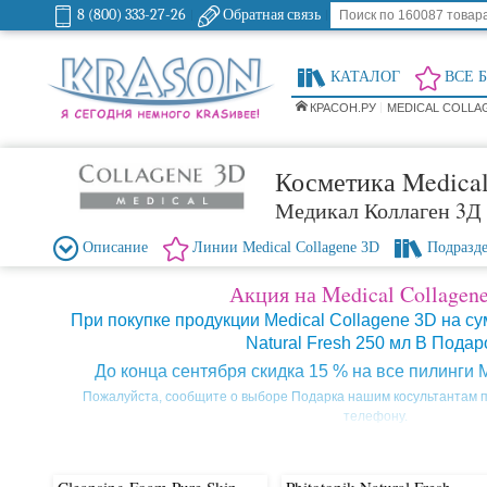
8 (800) 333-27-26
Обратная связь
КАТАЛОГ
ВСЕ 
КРАСОН.РУ
MEDICAL COLLA
Косметика Medical
Медикал Коллаген 3Д
Описание
Линии Medical Collagene 3D
Подразд
Акция на Medical Collagen
При покупке продукции Medical Collagene 3D на сум
Natural Fresh 250 мл В Подар
До конца сентября скидка 15 % на все пилинги M
Пожалуйста, сообщите о выборе Подарка нашим косультантам п
телефону.
Medical Collagene 3D - существует
В настоя
на рынке российской
косметики