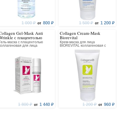
1 000 ₽
800 ₽
1 500 ₽
1 200 ₽
от
от
Collagen Gel-Mask Anti
Collagen Cream-Mask
Wrinkle с плацентолью
Biorevital
Гель-маска с плацентолью
Крем-маска для лица
коллагеновая для лица
BIOREVITAL коллагеновая с
восстанавливающим комплексом
1 800 ₽
1 440 ₽
1 200 ₽
960 ₽
от
от