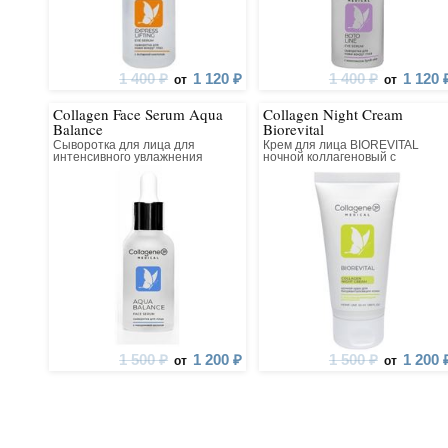
и отсутс
компон
красителей,
1 400 ₽
1 120 ₽
1 400 ₽
1 120 
от
от
Collagen Face Serum Aqua
Collagen Night Cream
Balance
Biorevital
Сыворотка для лица для
Крем для лица BIOREVITAL
интенсивного увлажнения
ночной коллагеновый с
восстанавливающим комплексо
1 500 ₽
1 200 ₽
1 500 ₽
1 200 
от
от