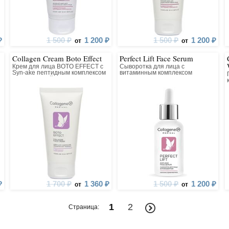
твием нежелательных
ентов (гормонов,
 отдушек).
₽
1 500 ₽
1 200 ₽
1 500 ₽
1 200 ₽
от
от
Collagen Cream Boto Effect
Perfect Lift Face Serum
Крем для лица BOTO EFFECT с
Сыворотка для лица с
Syn-ake пептидным комплексом
витаминным комплексом
коллагеновый
Liposentol Multi
м
₽
1 700 ₽
1 360 ₽
1 500 ₽
1 200 ₽
от
от
1
2
Страница: