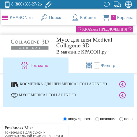
8 (800) 333-27-26
KRASON.ru
Поиск
Кабинет
Корзина
0
KRASные ПРЕДЛОЖЕНИЯ
Мусс для шеи Medical
Collagene 3D
В магазине КРАСОН.ру
Показано
Фильтр
1
КОСМЕТИКА ДЛЯ ШЕИ MEDICAL COLLAGENE 3D
МУСС MEDICAL COLLAGENE 3D
популярность
название
цена
Freshness Mist
Тонер-мист для сухой и
чувствительной кожи лица, шеи и