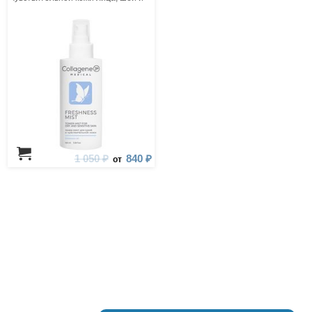
зоны декольте
1 050 ₽
840 ₽
от