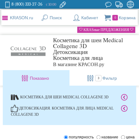
8 (800) 333-27-26
с 10:00
KRASON.ru
Поиск
Кабинет
Корзина
0
KRASные ПРЕДЛОЖЕНИЯ
Косметика для шеи Medical
Collagene 3D
Детоксикация
Косметика для лица
В магазине КРАСОН.ру
Показано
Фильтр
3
КОСМЕТИКА ДЛЯ ШЕИ MEDICAL COLLAGENE 3D
ДЕТОКСИКАЦИЯ. КОСМЕТИКА ДЛЯ ЛИЦА MEDICAL
COLLAGENE 3D
популярность
название
цена