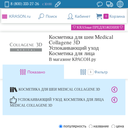
8 (800) 333-27-26
с 10:00
KRASON.ru
Поиск
Кабинет
Корзина
0
KRASные ПРЕДЛОЖЕНИЯ
Косметика для шеи Medical
Collagene 3D
Успокаивающий уход
Косметика для лица
В магазине КРАСОН.ру
Показано
Фильтр
1
КОСМЕТИКА ДЛЯ ШЕИ MEDICAL COLLAGENE 3D
УСПОКАИВАЮЩИЙ УХОД. КОСМЕТИКА ДЛЯ ЛИЦА
MEDICAL COLLAGENE 3D
популярность
название
цена