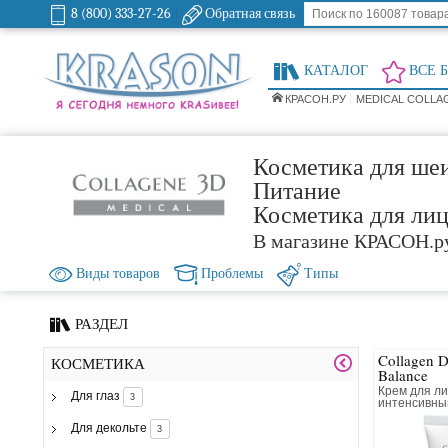
8 (800) 333-27-26
Обратная связь
КАТАЛОГ
ВСЕ 
КРАСОН.РУ
MEDICAL COLLA
Косметика для шеи
Питание
Косметика для ли
В магазине КРАСОН.р
Виды товаров
Проблемы
Типы
РАЗДЕЛ
Collagen 
КОСМЕТИКА
Balance
Крем для ли
Для глаз
3
интенсивн
и лифтинг 
Для декольте
3