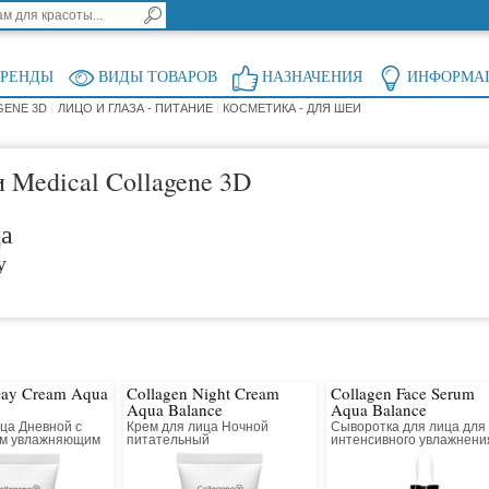
БРЕНДЫ
ВИДЫ ТОВАРОВ
НАЗНАЧЕНИЯ
ИНФОРМА
GENE 3D
ЛИЦО И ГЛАЗА - ПИТАНИЕ
КОСМЕТИКА - ДЛЯ ШЕИ
 Medical Collagene 3D
ца
у
Day Cream Aqua
Collagen Night Cream
Collagen Face Serum
Aqua Balance
Aqua Balance
ца Дневной с
Крем для лица Ночной
Сыворотка для лица для
ым увлажняющим
питательный
интенсивного увлажнени
действием
восстанавливающий