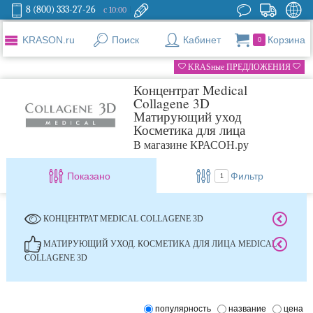
8 (800) 333-27-26
с 10:00
KRASON.ru
Поиск
Кабинет
Корзина
0
KRASные ПРЕДЛОЖЕНИЯ
Концентрат Medical
Collagene 3D
Матирующий уход
Косметика для лица
В магазине КРАСОН.ру
Показано
Фильтр
1
КОНЦЕНТРАТ MEDICAL COLLAGENE 3D
МАТИРУЮЩИЙ УХОД. КОСМЕТИКА ДЛЯ ЛИЦА MEDICAL
COLLAGENE 3D
популярность
название
цена