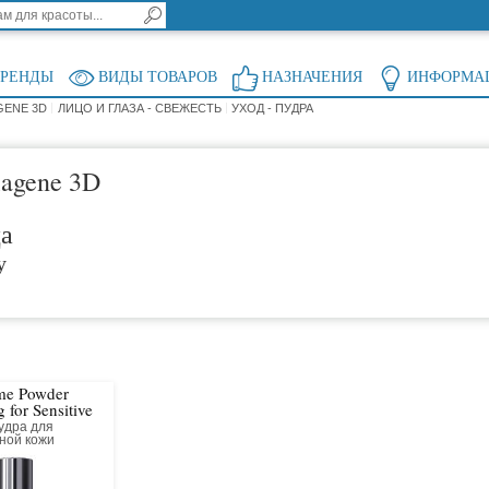
БРЕНДЫ
ВИДЫ ТОВАРОВ
НАЗНАЧЕНИЯ
ИНФОРМА
GENE 3D
ЛИЦО И ГЛАЗА - СВЕЖЕСТЬ
УХОД - ПУДРА
lagene 3D
ца
у
me Powder
 for Sensitive
удра для
ной кожи
ющая