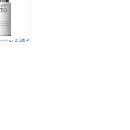
00 ₽
2 320 ₽
от