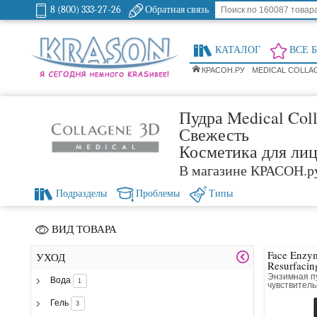
8 (800) 333-27-26
Обратная связь
КАТАЛОГ
ВСЕ 
КРАСОН.РУ
MEDICAL COLLA
Пудра Medical Col
Свежесть
Косметика для ли
В магазине КРАСОН.р
Подразделы
Проблемы
Типы
ВИД ТОВАРА
Face Enzy
УХОД
Resurfacing
Skin
Энзимная п
Вода
1
чувствитель
Выравнива
Гель
3