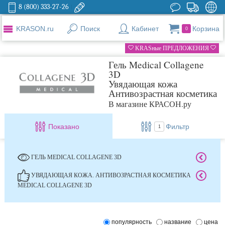
8 (800) 333-27-26
KRASON.ru
Поиск
Кабинет
Корзина
0
KRASные ПРЕДЛОЖЕНИЯ
Гель Medical Collagene
3D
Увядающая кожа
Антивозрастная косметика
В магазине КРАСОН.ру
Показано
Фильтр
1
ГЕЛЬ MEDICAL COLLAGENE 3D
УВЯДАЮЩАЯ КОЖА. АНТИВОЗРАСТНАЯ КОСМЕТИКА
MEDICAL COLLAGENE 3D
популярность
название
цена