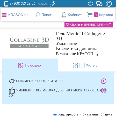
8 (800) 333-27-26
с 10:00
KRASON.ru
Поиск
Кабинет
Корзина
0
KRASные ПРЕДЛОЖЕНИЯ
Гель Medical Collagene
3D
Умывание
Косметика для лица
В магазине КРАСОН.ру
Показано
Фильтр
1
ГЕЛЬ MEDICAL COLLAGENE 3D
УМЫВАНИЕ. КОСМЕТИКА ДЛЯ ЛИЦА MEDICAL COLLAGENE
3D
популярность
название
цена