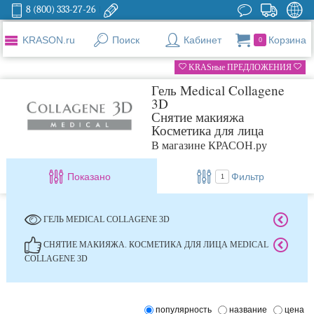
8 (800) 333-27-26
KRASON.ru
Поиск
Кабинет
Корзина
0
KRASные ПРЕДЛОЖЕНИЯ
Гель Medical Collagene
3D
Снятие макияжа
Косметика для лица
В магазине КРАСОН.ру
Показано
Фильтр
1
ГЕЛЬ MEDICAL COLLAGENE 3D
СНЯТИЕ МАКИЯЖА. КОСМЕТИКА ДЛЯ ЛИЦА MEDICAL
COLLAGENE 3D
популярность
название
цена