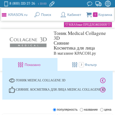
8 (800) 333-27-26
с 10:00
KRASON.ru
Поиск
Кабинет
Корзина
0
KRASные ПРЕДЛОЖЕНИЯ
Тоник Medical Collagene
3D
Сияние
Косметика для лица
В магазине КРАСОН.ру
Показано
Фильтр
2
ТОНИК MEDICAL COLLAGENE 3D
СИЯНИЕ. КОСМЕТИКА ДЛЯ ЛИЦА MEDICAL COLLAGENE 3D
популярность
название
цена