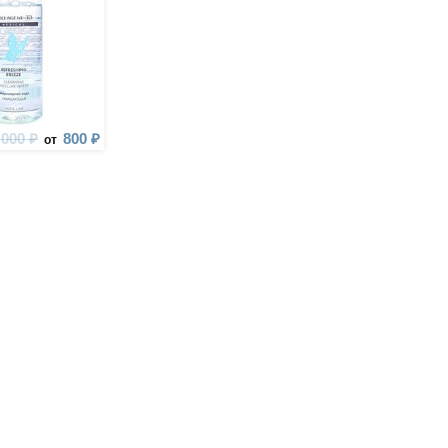
 000 ₽
800 ₽
от