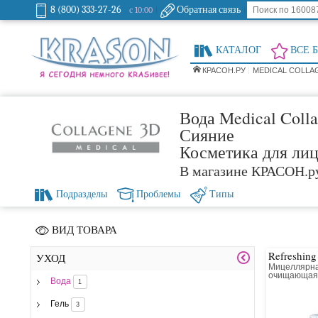
8 (800) 333-27-26
Обратная связь
с 10:00
КАТАЛОГ
ВСЕ 
КРАСОН.РУ
MEDICAL COLLA
Вода Medical Coll
Сияние
Косметика для ли
В магазине КРАСОН.р
Подразделы
Проблемы
Типы
ВИД ТОВАРА
Refreshing
УХОД
Мицеллярна
очищающа
Вода
1
Гель
3