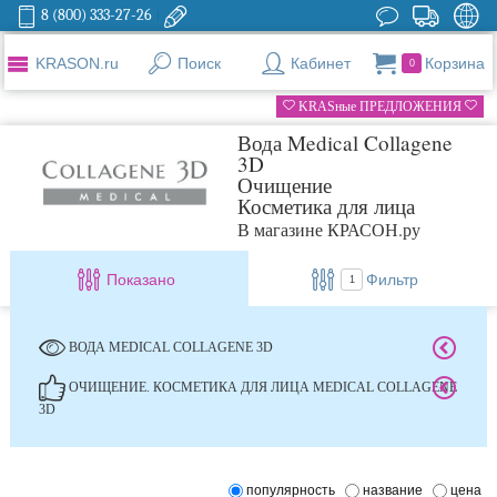
8 (800) 333-27-26
KRASON.ru
Поиск
Кабинет
Корзина
0
KRASные ПРЕДЛОЖЕНИЯ
Вода Medical Collagene
3D
Очищение
Косметика для лица
В магазине КРАСОН.ру
Показано
Фильтр
1
ВОДА MEDICAL COLLAGENE 3D
ОЧИЩЕНИЕ. КОСМЕТИКА ДЛЯ ЛИЦА MEDICAL COLLAGENE
3D
популярность
название
цена