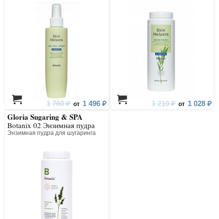
лосьон для лица и тела с
экстрактами воробейника и
амаранта
1 760 ₽
1 496 ₽
1 210 ₽
1 028 ₽
от
от
Gloria Sugaring & SPA
Botanix 02 Энзимная пудра
Энзимная пудра для шугаринга