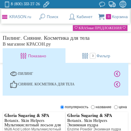
8 (800) 333-27-26
KRASON.ru
Поиск
Кабинет
Корзина
0
KRASные ПРЕДЛОЖЕНИЯ
Пилинг. Сияние. Косметика для тела
В магазине КРАСОН.ру
Показано
Фильтр
3
ПИЛИНГ
СИЯНИЕ. КОСМЕТИКА ДЛЯ ТЕЛА
популярность
название
цена
Gloria Sugaring & SPA
Gloria Sugaring & SPA
Botanix. Skin Helpers
Botanix. Skin Helpers
Мультикислотный лосьон для
Энзимная пудра
лица и тела
Multi Acid Lotion Мультикислотный
Enzime Powder Энзимная пудра