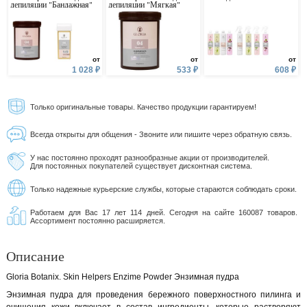
депиляции "Бандажная"
депиляции "Мягкая"
от
от
от
1 028 ₽
533 ₽
608 ₽
Только оригинальные товары. Качество продукции гарантируем!
Всегда открыты для общения - Звоните или пишите через обратную связь.
У нас постоянно проходят разнообразные акции от производителей.
Для постоянных покупателей существует дисконтная система.
Только надежные курьерские службы, которые стараются соблюдать сроки.
Работаем для Вас 17 лет 114 дней. Сегодня на сайте 160087 товаров.
Ассортимент постоянно расширяется.
Описание
Gloria Botanix. Skin Helpers Enzime Powder Энзимная пудра
Энзимная пудра для проведения бережного поверхностного пилинга и