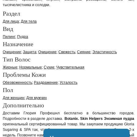
тысячелистника и солодки.
Раздел
Для лица
Для тела
Вид
Пилинг
Пудра
Назначение
Очищение
Защита
Очищение
Свежесть
Сияние
Эластичность
Тип Волос
Жирные
Нормальные
Сухие
Чувствительная
Проблемы Кожи
Обезвоженность
Раздражение
Усталость
Пол
Для женщин
Для мужчин
Дополнительно
Доставим Глория Профешнл бесплатно в большинство городов.
Подробности в разделе доставка.
Botanix. Skin Helpers Энзимная пудра
оригинальный сертифицированный товар. Мы закупаем продукцию Gloria
Sugaring & SPA так, что бы она не лежала у нас на складе больше 2-х
недель. Позвоните нам и наши консультанты помогут вам выбрать нужный