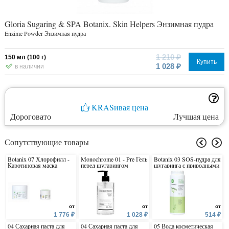
Gloria Sugaring & SPA Botanix. Skin Helpers Энзимная пудра
Enzime Powder Энзимная пудра
1 210 ₽
150 мл (100 г)
Купить
1 028 ₽
в наличии
KRASивая цена
Дороговато
Лучшая цена
Сопутствующие товары
Botanix 07 Хлорофилл -
Monochrome 01 - Pre Гель
Botanix 03 SOS-пудра для
Каротиновая маска
перед шугарингом
шугаринга с природными
антисептиками
от
от
от
1 776 ₽
1 028 ₽
514 ₽
04 Сахарная паста для
04 Сахарная паста для
05 Вода косметическая