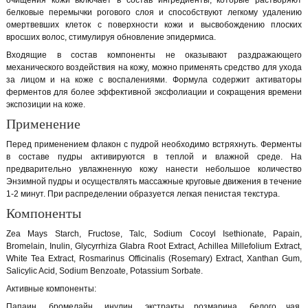
очищения кожи включает в состав ингредиенты, которые растворяют
белковые перемычки рогового слоя и способствуют легкому удалению
омертвевших клеток с поверхности кожи и высвобождению плоских
вросших волос, стимулируя обновление эпидермиса.
Входящие в состав компоненты не оказывают раздражающего
механического воздействия на кожу, можно применять средство для ухода
за лицом и на коже с воспалениями. Формула содержит активаторы
ферментов для более эффективной эксфолиации и сокращения времени
экспозиции на коже.
Применение
Перед применением флакон с пудрой необходимо встряхнуть. Ферменты
в составе пудры активируются в теплой и влажной среде. На
предварительно увлажненную кожу нанести небольшое количество
Энзимной пудры и осуществлять массажные круговые движения в течение
1-2 минут. При распределении образуется легкая пенистая текстура.
Компоненты
Zea Mays Starch, Fructose, Talc, Sodium Cocoyl Isethionate, Papain,
Bromelain, Inulin, Glycyrrhiza Glabra Root Extract, Achillea Millefolium Extract,
White Tea Extract, Rosmarinus Officinalis (Rosemary) Extract, Xanthan Gum,
Salicylic Acid, Sodium Benzoate, Potassium Sorbate.
Активные компоненты:
Папаин, бромелайн, инулин, экстракты розмарина, белого чая,