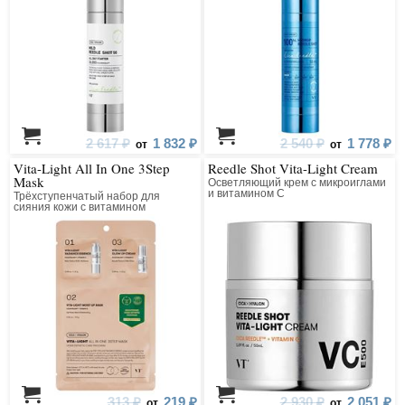
2 617 ₽
1 832 ₽
2 540 ₽
1 778 ₽
от
от
Vita-Light All In One 3Step
Reedle Shot Vita-Light Cream
Mask
Осветляющий крем с микроиглами
и витамином C
Трёхступенчатый набор для
сияния кожи с витамином
313 ₽
219 ₽
2 930 ₽
2 051 ₽
от
от