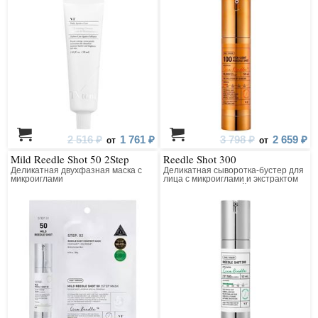
2 516 ₽
1 761 ₽
3 798 ₽
2 659 ₽
от
от
Mild Reedle Shot 50 2Step
Reedle Shot 300
Деликатная двухфазная маска с
Деликатная сыворотка-бустер для
микроиглами
лица с микроиглами и экстрактом
центеллы азиатской