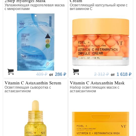
2Step Hydrogel Mask
Cream
Увлажняющая гидрогелевая маска
Осветляющий капсульный крем с
с микроиглами
витамином C
409 ₽
286 ₽
2 312 ₽
1 618 ₽
от
от
Vitamin C Astaxanthin Serum
Vitamin C Astaxanthin Mask
Осветляющая сыворотка с
Набор осветляющих масок с
астаксантином
астаксантином