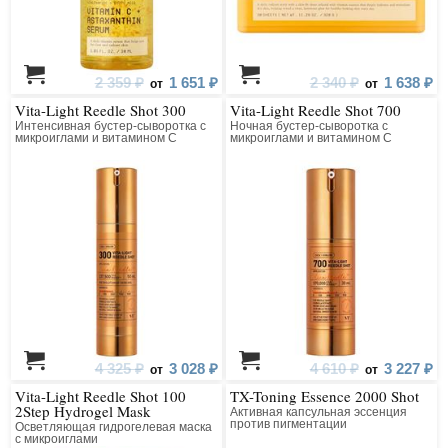
2 359 ₽
1 651 ₽
2 340 ₽
1 638 ₽
от
от
Vita-Light Reedle Shot 300
Vita-Light Reedle Shot 700
Интенсивная бустер-сыворотка с
Ночная бустер-сыворотка с
микроиглами и витамином C
микроиглами и витамином C
4 325 ₽
3 028 ₽
4 610 ₽
3 227 ₽
от
от
Vita-Light Reedle Shot 100
TX-Toning Essence 2000 Shot
2Step Hydrogel Mask
Активная капсульная эссенция
против пигментации
Осветляющая гидрогелевая маска
с микроиглами