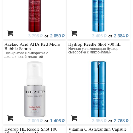
3 798 ₽
2 659 ₽
3 406 ₽
2 384 ₽
от
от
Azelaic Acid AHA Red Micro
Hydrop Reedle Shot 700 hL
Bubble Serum
Ночная увлажняющая бустер-
сыворотка с микроиглами
Пузырьковая сыворотка с
азелаиновой кислотой
2 009 ₽
1 406 ₽
3 955 ₽
2 768 ₽
от
от
Hydrop HL Reedle Shot 100
Vitamin C Astaxanthin Capsule