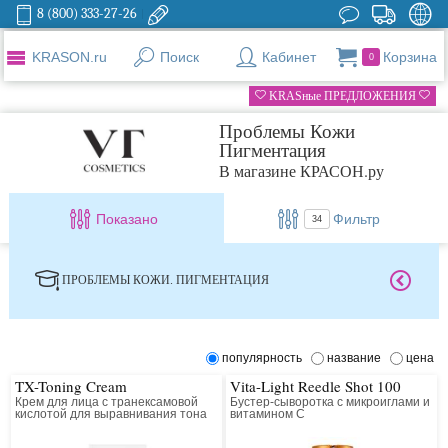
8 (800) 333-27-26
KRASON.ru
Поиск
Кабинет
Корзина
0
KRASные ПРЕДЛОЖЕНИЯ
Проблемы Кожи
Пигментация
В магазине КРАСОН.ру
Показано
Фильтр
34
ПРОБЛЕМЫ КОЖИ. ПИГМЕНТАЦИЯ
популярность
название
цена
TX-Toning Cream
Vita-Light Reedle Shot 100
Крем для лица с транексамовой
Бустер-сыворотка с микроиглами и
кислотой для выравнивания тона
витамином C
кожи