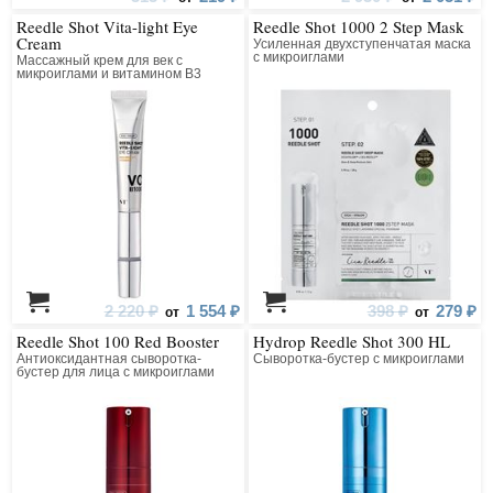
Reedle Shot Vita-light Eye
Reedle Shot 1000 2 Step Mask
Cream
Усиленная двухступенчатая маска
с микроиглами
Массажный крем для век с
микроиглами и витамином B3
2 220 ₽
1 554 ₽
398 ₽
279 ₽
от
от
Reedle Shot 100 Red Booster
Hydrop Reedle Shot 300 HL
Антиоксидантная сыворотка-
Сыворотка-бустер с микроиглами
бустер для лица с микроиглами