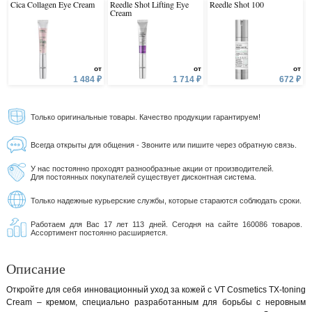
Cica Collagen Eye Cream
Reedle Shot Lifting Eye
Reedle Shot 100
Cream
от
от
от
1 484 ₽
1 714 ₽
672 ₽
Только оригинальные товары. Качество продукции гарантируем!
Всегда открыты для общения - Звоните или пишите через обратную связь.
У нас постоянно проходят разнообразные акции от производителей.
Для постоянных покупателей существует дисконтная система.
Только надежные курьерские службы, которые стараются соблюдать сроки.
Работаем для Вас 17 лет 113 дней. Сегодня на сайте 160086 товаров.
Ассортимент постоянно расширяется.
Описание
Откройте для себя инновационный уход за кожей с VT Cosmetics TX-toning
Cream – кремом, специально разработанным для борьбы с неровным