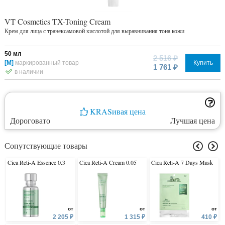
VT Cosmetics TX-Toning Cream
Крем для лица с транексамовой кислотой для выравнивания тона кожи
50 мл
2 516 ₽
[М]
маркированный товар
Купить
1 761 ₽
в наличии
KRASивая цена
Дороговато
Лучшая цена
Сопутствующие товары
Cica Reti-A Essence 0.3
Cica Reti-A Cream 0.05
Cica Reti-A 7 Days Mask
от
от
от
2 205 ₽
1 315 ₽
410 ₽