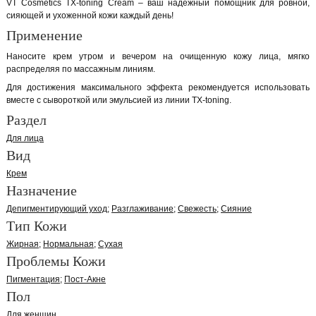
VT Cosmetics TX-toning Cream – ваш надежный помощник для ровной,
сияющей и ухоженной кожи каждый день!
Применение
Наносите крем утром и вечером на очищенную кожу лица, мягко
распределяя по массажным линиям.
Для достижения максимального эффекта рекомендуется использовать
вместе с сывороткой или эмульсией из линии TX-toning.
Раздел
Для лица
Вид
Крем
Назначение
Депигментирующий уход
Разглаживание
Свежесть
Сияние
Тип Кожи
Жирная
Нормальная
Сухая
Проблемы Кожи
Пигментация
Пост-Акне
Пол
Для женщин