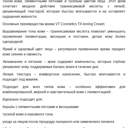
тоном кожи, пигментными пятнами и тусклым цветом лица. Этот крем
сочетает мощное действие транексамовой кислоты с легкой,
увлажняющей текстурой, которая быстро впитывается и не оставляет
ощущения жирности.
Основные преимущества крема VT Cosmetics TX-toning Cream:
Выравнивание тона кожи – транексамовая кислота помогает уменьшить
проявления пигментации, веснушек и постакне, делая кожу более
однородной.
Яркий и здоровый цвет лица – регулярное применение крема придает
коже сияние и свежесть.
Увлажнение и питание – крем содержит компоненты, которые глубоко
увлажняют кожу, поддерживая баланс влаги в течение дня.
Легкая текстура – комфортное нанесение, быстро впитывается и
подходит под макияж.
Подходит для всех типов кожи – особенно эффективен для
комбинированной, жирной и чувствительной кожи с пигментацией.
Идеально подходит для:
борьбы с пигментными пятнами и веснушками
тусклой кожи и неровного тона
ухода за лицом после процедур лазерного или химического пилинга