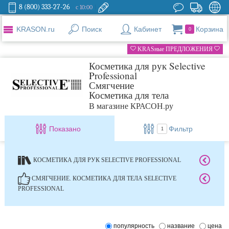
8 (800) 333-27-26
с 10:00
KRASON.ru
Поиск
Кабинет
Корзина
0
KRASные ПРЕДЛОЖЕНИЯ
Косметика для рук Selective
Professional
Смягчение
Косметика для тела
В магазине КРАСОН.ру
Показано
Фильтр
1
КОСМЕТИКА ДЛЯ РУК SELECTIVE PROFESSIONAL
СМЯГЧЕНИЕ. КОСМЕТИКА ДЛЯ ТЕЛА SELECTIVE
PROFESSIONAL
популярность
название
цена