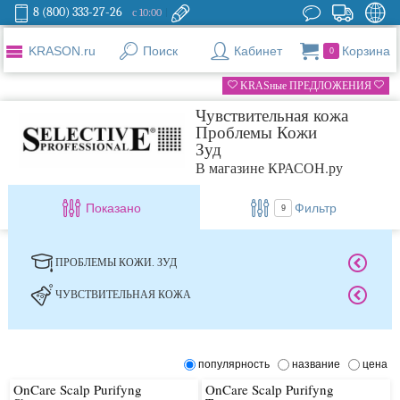
8 (800) 333-27-26
с 10:00
KRASON.ru
Поиск
Кабинет
Корзина
0
KRASные ПРЕДЛОЖЕНИЯ
Чувствительная кожа
Проблемы Кожи
Зуд
В магазине КРАСОН.ру
Показано
Фильтр
9
ПРОБЛЕМЫ КОЖИ. ЗУД
ЧУВСТВИТЕЛЬНАЯ КОЖА
популярность
название
цена
OnCare Scalp Purifyng
OnCare Scalp Purifyng