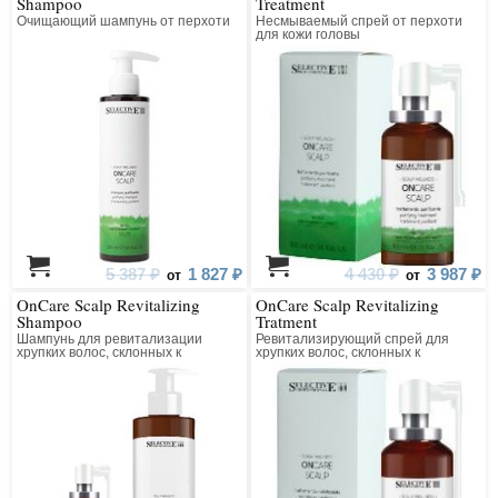
Shampoo
Treatment
Очищающий шампунь от перхоти
Несмываемый спрей от перхоти
для кожи головы
5 387 ₽
1 827 ₽
4 430 ₽
3 987 ₽
от
от
OnCare Scalp Revitalizing
OnCare Scalp Revitalizing
Shampoo
Tratment
Шампунь для ревитализации
Ревитализирующий спрей для
хрупких волос, склонных к
хрупких волос, склонных к
выпадению
выпадению