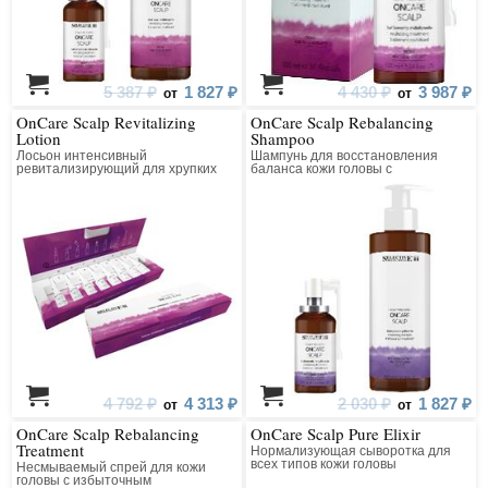
5 387 ₽
1 827 ₽
4 430 ₽
3 987 ₽
от
от
OnCare Scalp Revitalizing
OnCare Scalp Rebalancing
Lotion
Shampoo
Лосьон интенсивный
Шампунь для восстановления
ревитализирующий для хрупких
баланса кожи головы с
волос, склонных к выпадению
избыточным образованием
кожного сала
4 792 ₽
4 313 ₽
2 030 ₽
1 827 ₽
от
от
OnCare Scalp Rebalancing
OnCare Scalp Pure Elixir
Treatment
Нормализующая сыворотка для
всех типов кожи головы
Несмываемый спрей для кожи
головы с избыточным