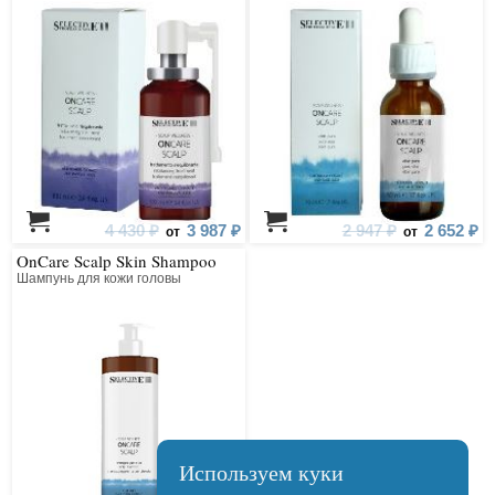
образованием кожного сала
4 430 ₽
3 987 ₽
2 947 ₽
2 652 ₽
от
от
OnCare Scalp Skin Shampoo
Шампунь для кожи головы
Используем куки