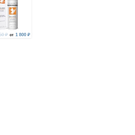
50 ₽
1 800 ₽
от