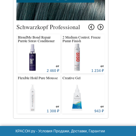
Schwarzkopf Professional
BlondMe Bond Repair
2 Medium Control. Freeze
2 Medium Control.
Purple Spray Conditioner
Pump Finish
Up
от
от
2 460 ₽
1 234 ₽
Flexible Hold Pure Mousse
Creative Gel
Igora Royal Highlif
от
от
1 308 ₽
943 ₽
КРАСОН.ру -
Условия Продажи, Доставки, Гарантии