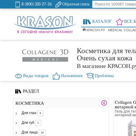
8 (800) 333-27-26
Обратная связь
КАТАЛОГ
ВСЕ 
КРАСОН.РУ
MEDICAL COLLA
Косметика для тел
Очень сухая кожа
В магазине КРАСОН.р
Виды товаров
Назначения
Проблемы
РАЗДЕЛ
Collagen G
КОСМЕТИКА
янтарной 
Гель для те
Для глаз
4
янтарной к
коллагенов
Для губ
1
Для лица
16