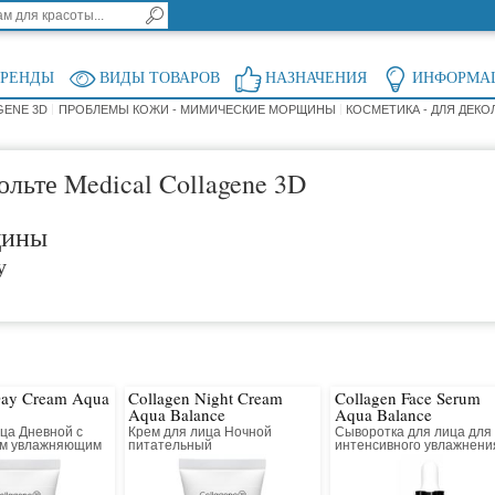
БРЕНДЫ
ВИДЫ ТОВАРОВ
НАЗНАЧЕНИЯ
ИНФОРМА
GENE 3D
ПРОБЛЕМЫ КОЖИ - МИМИЧЕСКИЕ МОРЩИНЫ
КОСМЕТИКА - ДЛЯ ДЕКО
ольте Medical Collagene 3D
щины
у
Day Cream Aqua
Collagen Night Cream
Collagen Face Serum
Aqua Balance
Aqua Balance
ца Дневной с
Крем для лица Ночной
Сыворотка для лица для
ым увлажняющим
питательный
интенсивного увлажнени
действием
восстанавливающий