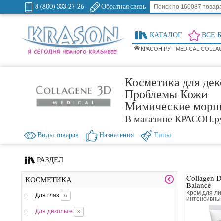
8 (800) 333-27-26
Обратная связь
КАТАЛОГ
ВСЕ 
КРАСОН.РУ
MEDICAL COLLA
Косметика для дек
Проблемы Кожи
Мимические мор
В магазине КРАСОН.р
Виды товаров
Назначения
Типы
РАЗДЕЛ
Collagen 
КОСМЕТИКА
Balance
Крем для ли
Для глаз
6
интенсивн
и лифтинг 
Для декольте
3