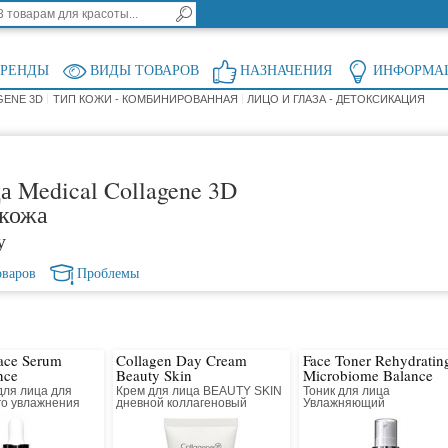
БРЕНДЫ
ВИДЫ ТОВАРОВ
НАЗНАЧЕНИЯ
ИНФОРМА
GENE 3D
ТИП КОЖИ - КОМБИНИРОВАННАЯ
ЛИЦО И ГЛАЗА - ДЕТОКСИКАЦИЯ
а Medical Collagene 3D
кожа
у
оваров
Проблемы
ace Serum
Collagen Day Cream
Face Toner Rehydratin
nce
Beauty Skin
Microbiome Balance
для лица для
Крем для лица BEAUTY SKIN
Тоник для лица
го увлажнения
дневной коллагеновый
Увлажняющий
Восстановление микроб