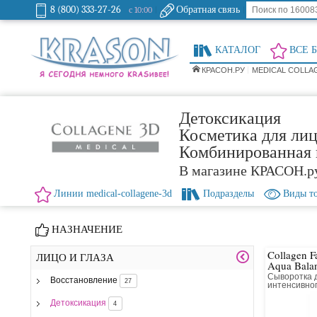
8 (800) 333-27-26
Обратная связь
с 10:00
КАТАЛОГ
ВСЕ 
КРАСОН.РУ
MEDICAL COLLA
Детоксикация
Косметика для лиц
Комбинированная 
В магазине КРАСОН.р
Линии medical-collagene-3d
Подразделы
Виды т
НАЗНАЧЕНИЕ
Collagen F
ЛИЦО И ГЛАЗА
Aqua Bala
Сыворотка 
Восстановление
27
интенсивно
Детоксикация
4