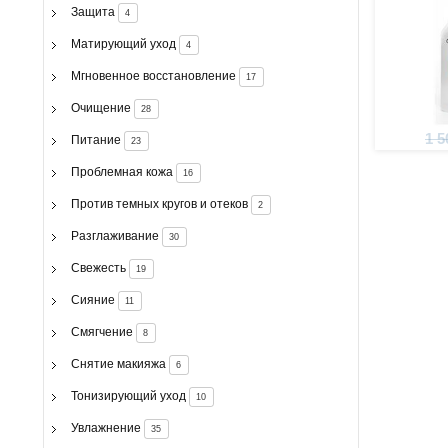
Защита
4
Матирующий уход
4
Мгновенное восстановление
17
Очищение
28
1 5
Питание
23
Проблемная кожа
16
Против темных кругов и отеков
2
Разглаживание
30
Свежесть
19
Сияние
11
Смягчение
8
Снятие макияжа
6
Тонизирующий уход
10
Увлажнение
35