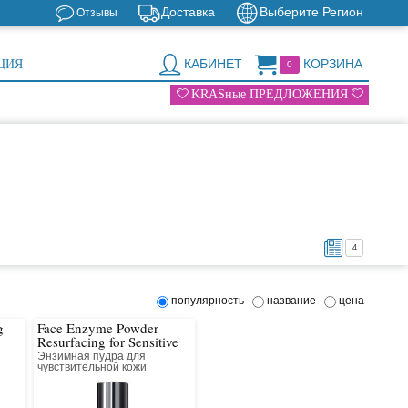
Доставка
Выберите Регион
Отзывы
КАБИНЕТ
КОРЗИНА
ЦИЯ
0
KRASные ПРЕДЛОЖЕНИЯ
4
популярность
название
цена
g
Face Enzyme Powder
Resurfacing for Sensitive
Skin
Энзимная пудра для
чувствительной кожи
иома
Выравнивающая