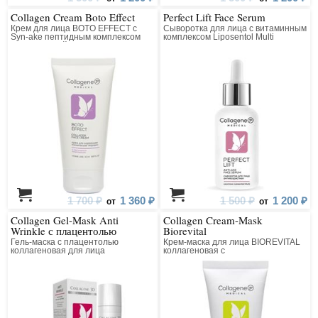
Collagen Cream Boto Effect
Perfect Lift Face Serum
Крем для лица BOTO EFFECT с
Сыворотка для лица с витаминным
Syn-ake пептидным комплексом
комплексом Liposentol Multi
коллагеновый
1 700 ₽
1 360 ₽
1 500 ₽
1 200 ₽
от
от
Collagen Gel-Mask Anti
Collagen Cream-Mask
Wrinkle с плацентолью
Biorevital
Гель-маска с плацентолью
Крем-маска для лица BIOREVITAL
коллагеновая для лица
коллагеновая с
восстанавливающим комплексом