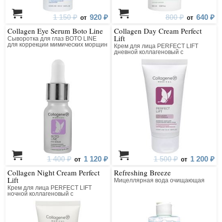
1 150 ₽
920 ₽
800 ₽
640 ₽
от
от
Collagen Eye Serum Boto Line
Collagen Day Cream Perfect
Lift
Сыворотка для глаз BOTO LINE
для коррекции мимических морщин
Крем для лица PERFECT LIFT
коллагеновая с пептидным
дневной коллагеновый с
комплексом
матриксилом
1 400 ₽
1 120 ₽
1 500 ₽
1 200 ₽
от
от
Collagen Night Cream Perfect
Refreshing Breeze
Lift
Мицеллярная вода очищающая
Крем для лица PERFECT LIFT
ночной коллагеновый с
матриксилом