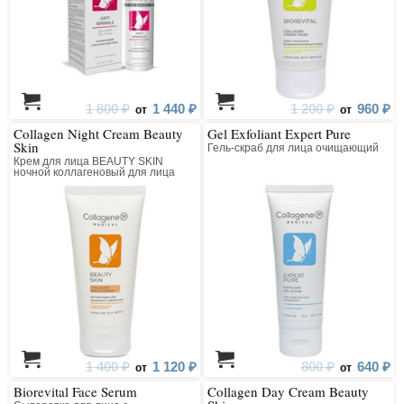
1 800 ₽
1 440 ₽
1 200 ₽
960 ₽
от
от
Collagen Night Cream Beauty
Gel Exfoliant Expert Pure
Skin
Гель-скраб для лица очищающий
Крем для лица BEAUTY SKIN
ночной коллагеновый для лица
1 400 ₽
1 120 ₽
800 ₽
640 ₽
от
от
Biorevital Face Serum
Collagen Day Cream Beauty