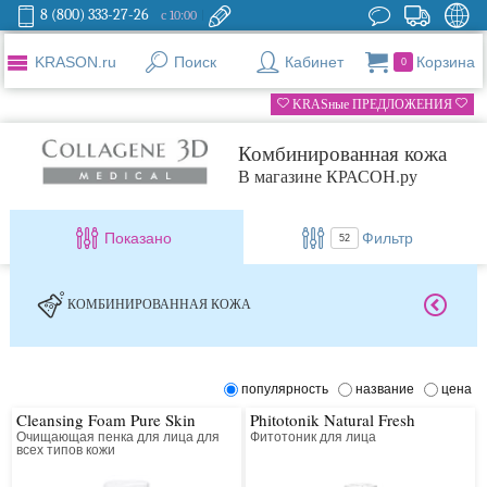
8 (800) 333-27-26
с 10:00
KRASON.ru
Поиск
Кабинет
Корзина
0
KRASные ПРЕДЛОЖЕНИЯ
Комбинированная кожа
В магазине КРАСОН.ру
Показано
Фильтр
52
КОМБИНИРОВАННАЯ КОЖА
популярность
название
цена
Cleansing Foam Pure Skin
Phitotonik Natural Fresh
Очищающая пенка для лица для
Фитотоник для лица
всех типов кожи