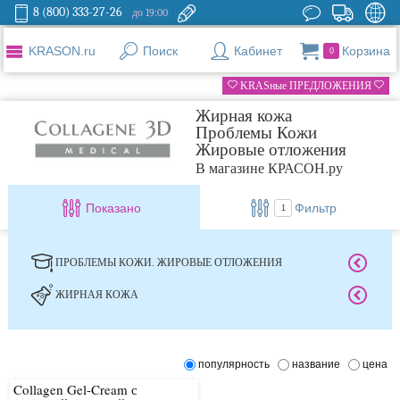
8 (800) 333-27-26
до 19:00
KRASON.ru
Поиск
Кабинет
Корзина
0
KRASные ПРЕДЛОЖЕНИЯ
Жирная кожа
Проблемы Кожи
Жировые отложения
В магазине КРАСОН.ру
Показано
Фильтр
1
ПРОБЛЕМЫ КОЖИ. ЖИРОВЫЕ ОТЛОЖЕНИЯ
ЖИРНАЯ КОЖА
популярность
название
цена
Collagen Gel-Cream с