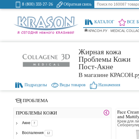
8 (800) 333-27-26
Обратная связь
КАТАЛОГ
ВСЕ 
КРАСОН.РУ
MEDICAL COLLA
Жирная кожа
Проблемы Кожи
Пост-Акне
В магазине КРАСОН.р
Подразделы
Виды товаров
Назначения
ПРОБЛЕМА
Face Cream
ПРОБЛЕМЫ КОЖИ
and Mattif
Combinati
Крем для л
Акне
7
Себорегули
жирной и к
кожи
Воспаления
12