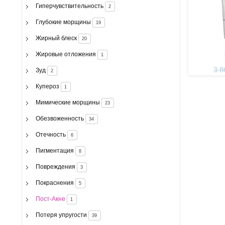
Гиперчувствительность
2
Глубокие морщины
19
Жирный блеск
20
Жировые отложения
1
3 8
Зуд
2
Купероз
1
Мимические морщины
23
Обезвоженность
34
Отечность
6
Пигментация
8
Повреждения
3
Покраснения
5
Пост-Акне
1
Потеря упругости
39