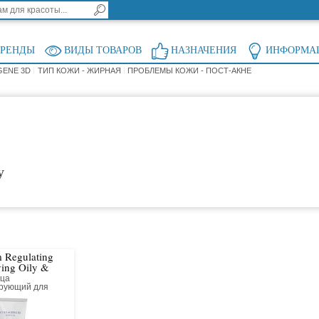
БРЕНДЫ
ВИДЫ ТОВАРОВ
НАЗНАЧЕНИЯ
ИНФОРМА
GENE 3D
ТИП КОЖИ - ЖИРНАЯ
ПРОБЛЕМЫ КОЖИ - ПОСТ-АКНЕ
у
 Regulating
ying Oily &
on Skin
ица
рующий для
омбинированной