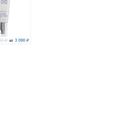
63 ₽
3 090 ₽
от