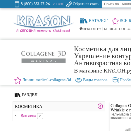
8 (800) 333-27-26
Обратная связь
с 10:00
КАТАЛОГ
ВСЕ 
КРАСОН.РУ
MEDICAL COLLA
Косметика для лиц
Укрепление конту
Антивозрастная к
В магазине КРАСОН.р
Линии medical-collagene-3d
Виды товаров
Пробл
РАЗДЕЛ
Collagen G
КОСМЕТИКА
Wrinkle с
Гель-маска 
Для лица
2
коллагенова