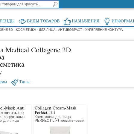
БРЕНДЫ
ВИДЫ ТОВАРОВ
НАЗНАЧЕНИЯ
ИНФОРМА
GENE 3D
КОСМЕТИКА - ДЛЯ ЛИЦА
АНТИВОЗРАСТ - УКРЕПЛЕНИЕ КОНТУРА
а Medical Collagene 3D
ра
осметика
у
емы
Типы
el-Mask Anti
Collagen Cream-Mask
 плацентолью
Perfect Lift
с плацентолью
Крем-маска для лица
я для лица
PERFECT LIFT коллагеновый
с антивозрастным
компонентом