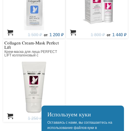
1 500 ₽
1 200 ₽
1 800 ₽
1 440 ₽
от
от
Collagen Cream-Mask Perfect
Lift
Крем-маска для лица PERFECT
LIFT коллагеновый с
антивозрастным компонентом
Используем куки
1 250 ₽
1 000 ₽
от
Оставаясь с нами, вы соглашаетесь на
использование файлов куки в