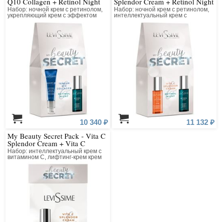
Q10 Collagen + Retinol Night
Splendor Cream + Retinol Night
Набор: ночной крем с ретинолом,
Набор: ночной крем с ретинолом,
укрепляющий крем с эффектом
интеллектуальный крем с
лифтинга
витамином С и протеогликанами
10 340 ₽
11 132 ₽
My Beauty Secret Pack - Vita C
Splendor Cream + Vita C
Splendor Lifting Cream
Набор: интеллектуальный крем с
витамином С, лифтинг-крем крем
для шеи и декольте