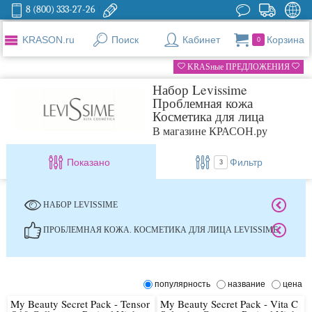
8 (800) 333-27-26
KRASON.ru
Поиск
Кабинет
Корзина
0
KRASные ПРЕДЛОЖЕНИЯ
Набор Levissime
Проблемная кожа
Косметика для лица
В магазине КРАСОН.ру
Показано
Фильтр
3
НАБОР LEVISSIME
ПРОБЛЕМНАЯ КОЖА. КОСМЕТИКА ДЛЯ ЛИЦА LEVISSIME
популярность
название
цена
My Beauty Secret Pack - Tensor
My Beauty Secret Pack - Vita C