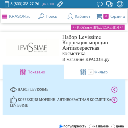
8 (800) 333-27-26
до 19:00
KRASON.ru
Поиск
Кабинет
Корзина
0
KRASные ПРЕДЛОЖЕНИЯ
Набор Levissime
Коррекция морщин
Антивозрастная
косметика
В магазине КРАСОН.ру
Показано
Фильтр
3
НАБОР LEVISSIME
КОРРЕКЦИЯ МОРЩИН. АНТИВОЗРАСТНАЯ КОСМЕТИКА
LEVISSIME
популярность
название
цена