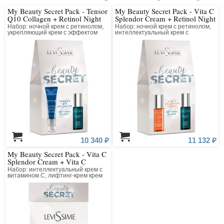
My Beauty Secret Pack - Tensor
My Beauty Secret Pack - Vita C
Q10 Collagen + Retinol Night
Splendor Cream + Retinol Night
Набор: ночной крем с ретинолом,
Набор: ночной крем с ретинолом,
укрепляющий крем с эффектом
интеллектуальный крем с
лифтинга
витамином С и протеогликанами
10 340 ₽
11 132 ₽
My Beauty Secret Pack - Vita C
Splendor Cream + Vita C
Splendor Lifting Cream
Набор: интеллектуальный крем с
витамином С, лифтинг-крем крем
для шеи и декольте