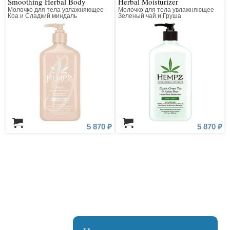
Smoothing Herbal Body
Herbal Moisturizer
Moisturizer
Молочко для тела увлажняющее
Молочко для тела увлажняющее
Коа и Сладкий миндаль
Зеленый чай и Груша
5 870 ₽
5 870 ₽