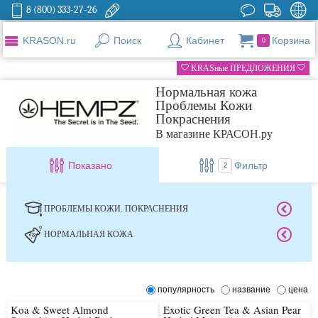
8 (800) 333-27-26
KRASON.ru
Поиск
Кабинет
Корзина
0
KRASные ПРЕДЛОЖЕНИЯ
Нормальная кожа
Проблемы Кожи
Покраснения
В магазине КРАСОН.ру
Показано
Фильтр
2
ПРОБЛЕМЫ КОЖИ. ПОКРАСНЕНИЯ
НОРМАЛЬНАЯ КОЖА
популярность
название
цена
Koa & Sweet Almond
Exotic Green Tea & Asian Pear