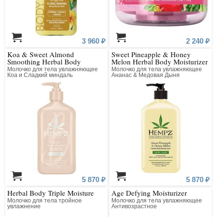
3 960 ₽
2 240 ₽
Koa & Sweet Almond
Sweet Pineapple & Honey
Smoothing Herbal Body
Melon Herbal Body Moisturizer
Moisturizer
Молочко для тела увлажняющее
Молочко для тела увлажняющее
Коа и Сладкий миндаль
Ананас & Медовая Дыня
5 870 ₽
5 870 ₽
Herbal Body Triple Moisture
Age Defying Moisturizer
Молочко для тела тройное
Молочко для тела увлажняющее
увлажнение
Антивозрастное