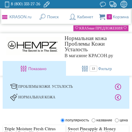
8 (800) 333-27-26
KRASON.ru
Поиск
Кабинет
Корзина
0
KRASные ПРЕДЛОЖЕНИЯ
Нормальная кожа
Проблемы Кожи
Усталость
В магазине КРАСОН.ру
Показано
Фильтр
13
ПРОБЛЕМЫ КОЖИ. УСТАЛОСТЬ
НОРМАЛЬНАЯ КОЖА
популярность
название
цена
Triple Moisture Fresh Citrus
Sweet Pineapple & Honey