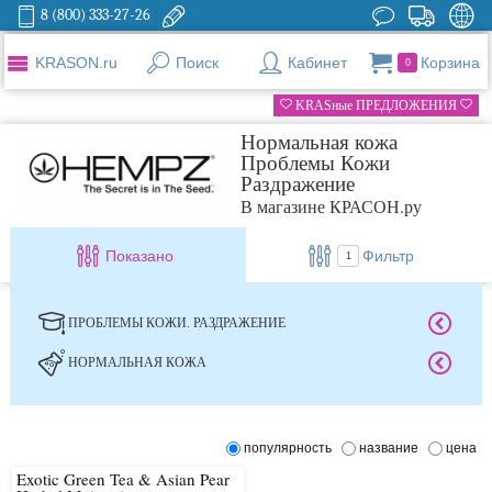
8 (800) 333-27-26
KRASON.ru
Поиск
Кабинет
Корзина
0
KRASные ПРЕДЛОЖЕНИЯ
Нормальная кожа
Проблемы Кожи
Раздражение
В магазине КРАСОН.ру
Показано
Фильтр
1
ПРОБЛЕМЫ КОЖИ. РАЗДРАЖЕНИЕ
НОРМАЛЬНАЯ КОЖА
популярность
название
цена
Exotic Green Tea & Asian Pear