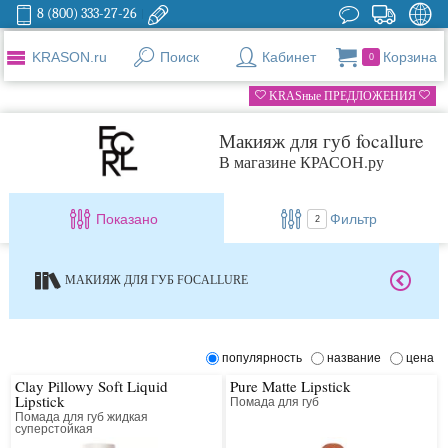
8 (800) 333-27-26
KRASON.ru
Поиск
Кабинет
Корзина
0
KRASные ПРЕДЛОЖЕНИЯ
Макияж для губ focallure
В магазине КРАСОН.ру
Показано
Фильтр
2
МАКИЯЖ ДЛЯ ГУБ FOCALLURE
популярность
название
цена
Clay Pillowy Soft Liquid
Pure Matte Lipstick
Lipstick
Помада для губ
Помада для губ жидкая
суперстойкая