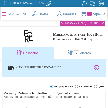
8 (800) 333-27-26
с 10:00
KRASON.ru
Поиск
Кабинет
Корзина
0
KRASные ПРЕДЛОЖЕНИЯ
Макияж для глаз focallure
В магазине КРАСОН.ру
Показано
Фильтр
2
МАКИЯЖ ДЛЯ ГЛАЗ FOCALLURE
популярность
название
цена
Perfectly Defined Gel Eyeliner
Eyeshadow Pencil
Карандаш для век автоматический
Тени-карандаш для век