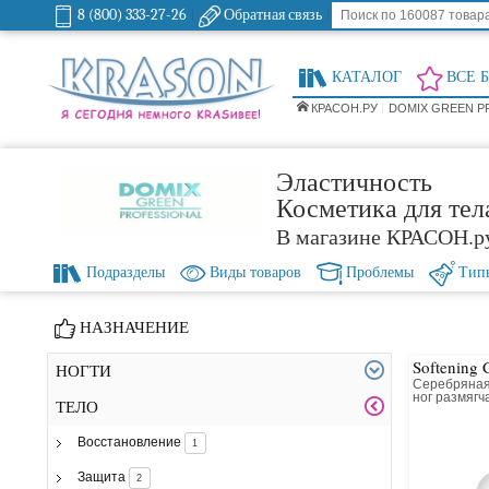
8 (800) 333-27-26
Обратная связь
КАТАЛОГ
ВСЕ 
КРАСОН.РУ
DOMIX GREEN P
Эластичность
Косметика для тела
В магазине КРАСОН.р
Подразделы
Виды товаров
Проблемы
Тип
НАЗНАЧЕНИЕ
Softening 
НОГТИ
Серебряная
ног размяг
ТЕЛО
лимоном, л
коллоидным
Восстановление
1
Защита
2