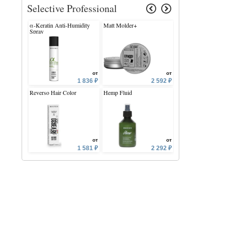
Selective Professional
α-Keratin Anti-Humidity
Matt Molder+
Keratin Spray
Spray
от
от
1 836 ₽
2 592 ₽
Reverso Hair Color
Hemp Fluid
OnCare Smooth Be
Milk pH 4.0-5.0
от
от
1 581 ₽
2 292 ₽