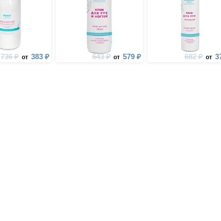
736 ₽
383 ₽
643 ₽
579 ₽
682 ₽
3
от
от
от