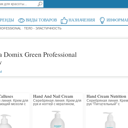
БРЕНДЫ
ВИДЫ ТОВАРОВ
НАЗНАЧЕНИЯ
ИНФОРМА
ROFESSIONAL
ТЕЛО - ЭЛАСТИЧНОСТЬ
 Domix Green Professional
у
ы
Calluses
Hand And Nail Cream
Hand Cream Nutrition
 линия. Крем для
Серебряная линия. Крем для
Серебряная линия. Крем
чающий мозоли с
рук и ногтей с кератином,
рук "Питательный" с
анолином и
маслом чайного дерева и
ромашкой, тысячелистни
 серебром
коллоидным серебром
и коллоидным серебром