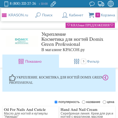
8 (800) 333-27-26
с 10:00
KRASON.ru
Поиск
Кабинет
Корзина
0
KRASные ПРЕДЛОЖЕНИЯ
Укрепление
Косметика для ногтей Domix
Green Professional
В магазине КРАСОН.ру
Показано
Фильтр
5
УКРЕПЛЕНИЕ. КОСМЕТИКА ДЛЯ НОГТЕЙ DOMIX GREEN
PROFESSIONAL
популярность
название
цена
Oil For Nails And Cuticle
Hand And Nail Cream
Масло для ногтей и кутикулы
Серебряная линия. Крем для рук и
"Авокадо"
ногтей с кератином, маслом