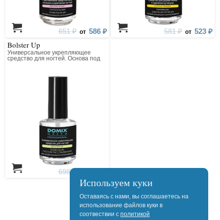
651 ₽
586 ₽
581 ₽
523 ₽
от
от
Bolster Up
Универсальное укрепляющее
средство для ногтей. Основа под
лак Против Расслаивания для
профессионального
использования
698 ₽
628 ₽
от
Используем куки
Оставаясь с нами, вы соглашаетесь на
использование файлов куки в
соотвествии с
политикой