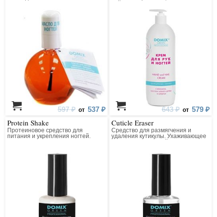
чайного дерева и коллоидным
серебром
597 ₽
537 ₽
643 ₽
579 ₽
от
от
Protein Shake
Cuticle Eraser
Протеиновое средство для
Средство для размягчения и
питания и укрепления ногтей.
удаления кутикулы. Ухаживающее
Питательная основа под лак для
средство для ногтей для
профессионального
профессионального
использования
использования