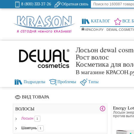
8 (800) 333-27-26
Обратная связь
КАТАЛОГ
ВСЕ 
КРАСОН.РУ
DEWAL COSMETI
Лосьон dewal cosm
Рост волос
Косметика для вол
В магазине КРАСОН.р
Подразделы
Проблемы
Типы
ВИД ТОВАРА
Energy Lot
ВОЛОСЫ
Лосьон энер
против вып
Лосьон
1
Шампунь
1