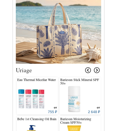
Uriage
Eau Thermal Micellar Water
Bariesun Stick Mineral SPF
Eau Thermale Uria
50+
Thermal Water
от
от
755 ₽
2 648 ₽
Bebe 1st Cleansing Oil Bain
Bariesun Moisturizing
Bariederm-Cica Cr
Cream SPF50+
Copper-Zinc