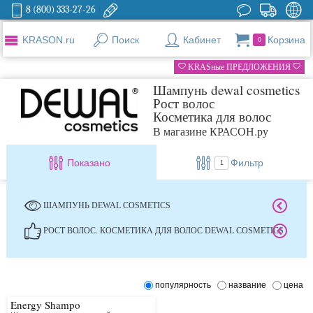
8 (800) 333-27-26
KRASON.ru
Поиск
Кабинет
Корзина
0
KRASные ПРЕДЛОЖЕНИЯ
Шампунь dewal cosmetics
Рост волос
Косметика для волос
В магазине КРАСОН.ру
Показано
Фильтр
1
ШАМПУНЬ DEWAL COSMETICS
РОСТ ВОЛОС. КОСМЕТИКА ДЛЯ ВОЛОС DEWAL COSMETICS
популярность
название
цена
Energy Shampo