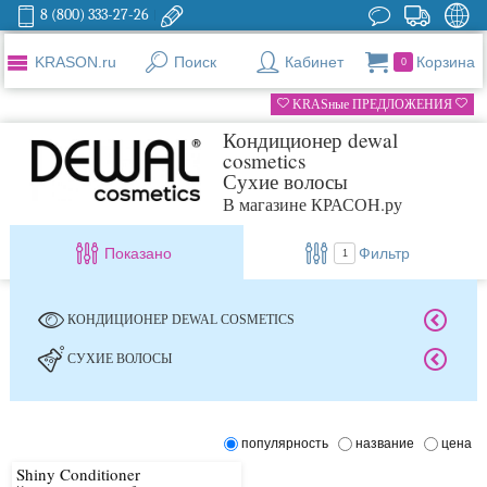
8 (800) 333-27-26
KRASON.ru
Поиск
Кабинет
Корзина
0
KRASные ПРЕДЛОЖЕНИЯ
Кондиционер dewal
cosmetics
Сухие волосы
В магазине КРАСОН.ру
Показано
Фильтр
1
КОНДИЦИОНЕР DEWAL COSMETICS
СУХИЕ ВОЛОСЫ
популярность
название
цена
Shiny Conditioner