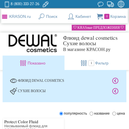
8 (800) 333-27-26
KRASON.ru
Поиск
Кабинет
Корзина
0
KRASные ПРЕДЛОЖЕНИЯ
Флюид dewal cosmetics
Сухие волосы
В магазине КРАСОН.ру
Показано
Фильтр
1
ФЛЮИД DEWAL COSMETICS
СУХИЕ ВОЛОСЫ
популярность
название
цена
Protect Color Fluid
Несмываемый флюид для