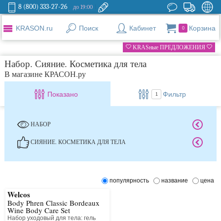
8 (800) 333-27-26
до 19:00
KRASON.ru
Поиск
Кабинет
Корзина
0
KRASные ПРЕДЛОЖЕНИЯ
Набор. Сияние. Косметика для тела
В магазине КРАСОН.ру
Показано
Фильтр
1
НАБОР
СИЯНИЕ. КОСМЕТИКА ДЛЯ ТЕЛА
популярность
название
цена
Welcos
Body Phren Classic Bordeaux
Wine Body Care Set
Набор уходовый для тела: гель