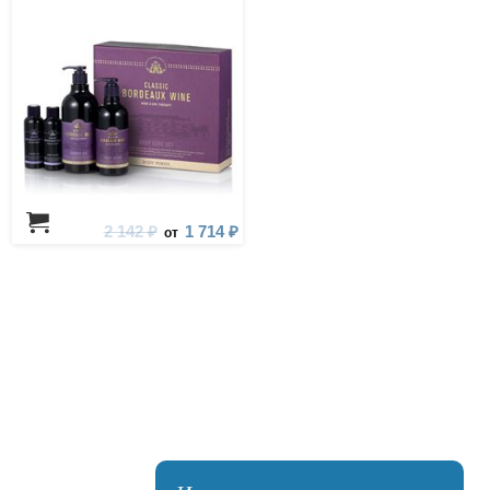
для душа, лосьон для тела
2 142 ₽
1 714 ₽
от