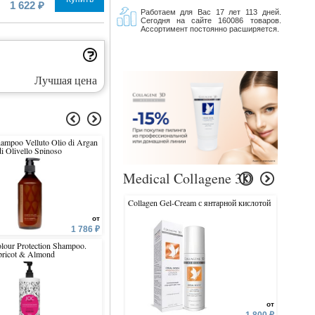
1 622 ₽
Работаем для Вас 17 лет 113 дней.
Сегодня на сайте 160086 товаров.
Ассортимент постоянно расширяется.
Лучшая цена
ampoo Velluto Olio di Argan
Frequent Use Universal
Attivatore Universale In 
di Olivello Spinoso
Shampoo For All Hair Types
Medical Collagene 3D
Collagen Gel-Cream с янтарной кислотой
Collagen 
от
от
1 786 ₽
2 399 ₽
lour Protection Shampoo.
Hair Superfood For Colored
Hair Superfood For Fine H
ricot & Almond
Hair Conditioner
Volumizing Conditioner
от