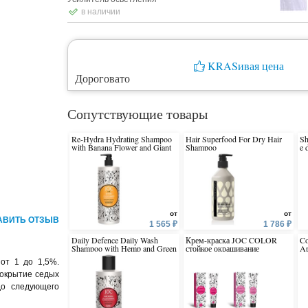
в наличии
KRASивая цена
Дороговато
Сопутствующие товары
Re-Hydra Hydrating Shampoo
Hair Superfood For Dry Hair
Sh
with Banana Flower and Giant
Shampoo
e 
Kelp
от
от
АВИТЬ ОТЗЫВ
1 565 ₽
1 786 ₽
Daily Defence Daily Wash
Крем-краска JOC COLOR
Co
Shampoo with Hemp and Green
стойкое окрашивание
Ap
Caviar
от 1 до 1,5%.
покрытие седых
до следующего