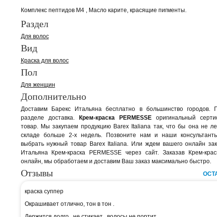
Комплекс пептидов М4 , Масло карите, красящие пигменты.
Раздел
Для волос
Вид
Краска для волос
Пол
Для женщин
Дополнительно
Доставим Барекс Итальяна бесплатно в большинство городов. 
разделе доставка.
Крем-краска PERMESSE
оригинальный серти
товар. Мы закупаем продукцию Barex Italiana так, что бы она не л
складе больше 2-х недель. Позвоните нам и наши консультант
выбрать нужный товар Barex Italiana. Или ждем вашего онлайн за
Итальяна Крем-краска PERMESSE через сайт. Заказав Крем-кр
онлайн, мы обработаем и доставим Ваш заказ максимально быстро.
Отзывы
ОСТ
краска суппер
Окрашивает отлично, тон в тон .
Держится долго , не стикает , волосы не портит .