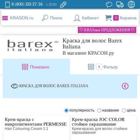
8 (800) 333-27-26
с 10:00
KRASON.ru
Поиск
Кабинет
Корзина
0
KRASные ПРЕДЛОЖЕНИЯ
Краска для волос Barex
Italiana
В магазине КРАСОН.ру
Показано
Фильтр
6
КРАСКА ДЛЯ ВОЛОС BAREX ITALIANA
популярность
название
цена
Крем-краска с
Крем-краска JOC COLOR
микропигментами PERMESSE
стойкое окрашивание
Hair Colouring Cream 1:1
Крем-краска для волос стойкое
окрашивание