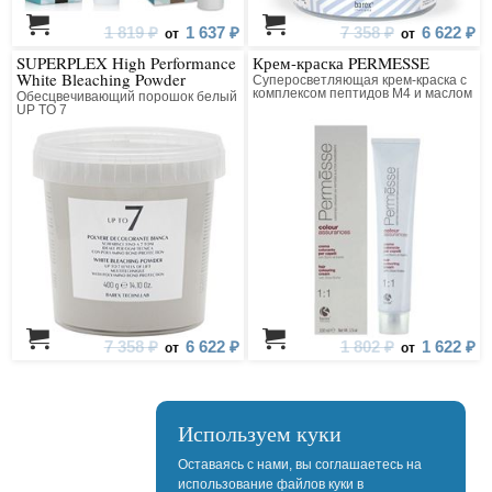
1 819 ₽
1 637 ₽
7 358 ₽
6 622 ₽
от
от
SUPERPLEX High Performance
Крем-краска PERMESSE
White Bleaching Powder
Суперосветляющая крем-краска с
комплексом пептидов М4 и маслом
Обесцвечивающий порошок белый
карите
UP TO 7
7 358 ₽
6 622 ₽
1 802 ₽
1 622 ₽
от
от
Используем куки
Оставаясь с нами, вы соглашаетесь на
использование файлов куки в