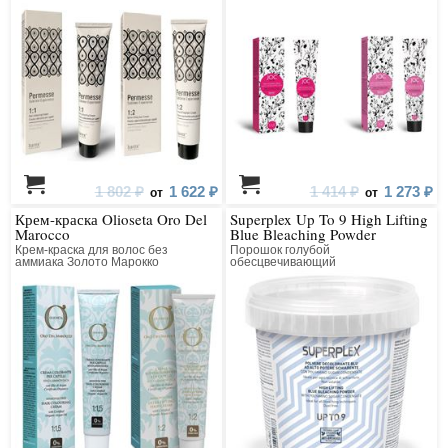
1 802 ₽
1 622 ₽
1 414 ₽
1 273 ₽
от
от
Крем-краска Olioseta Oro Del
Superplex Up To 9 High Lifting
Marocco
Blue Bleaching Powder
Крем-краска для волос без
Порошок голубой
аммиака Золото Марокко
обесцвечивающий